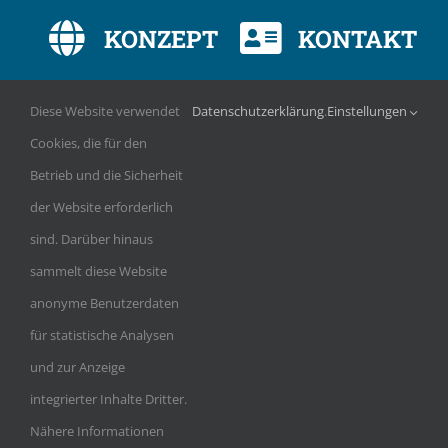
KONZEPT
KONTAKT
L
ERNWELT
Anschrift
Diese Website verwendet
Datenschutzerklärung
.
Einstellungen
Cookies, die für den
> P
räsenzunterricht
Virtuelle
Betrieb und die Sicherheit
> Onlineunterricht
Berufsoberschule Bayern
der Website erforderlich
> Lernumgebung
Drausnickstraße 1c
sind. Darüber hinaus
> Lernplattform
91052 Erlangen
sammelt diese Website
Deutschland
anonyme Benutzerdaten
Anfragen:
für statistische Analysen
sekretariat@vibos.de
und zur Anzeige
integrierter Inhalte Dritter.
Nähere Informationen